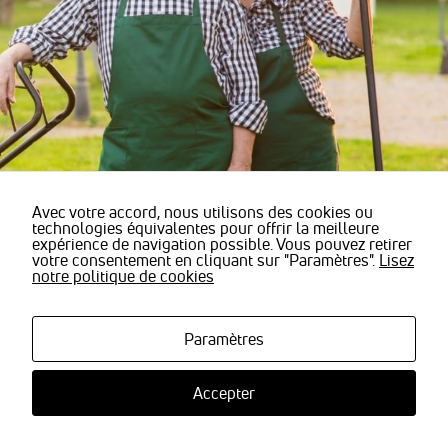
sont
nécessaires
pour pouvoir
naviguer sur
notre site
internet pour
permettre
notamment
d'avoir accès à
la
cartographie
de notre
Avec votre accord, nous utilisons des cookies ou
technologies équivalentes pour offrir la meilleure
localisation
expérience de navigation possible. Vous pouvez retirer
qu'aux
votre consentement en cliquant sur "Paramètres".
Lisez
fonctionnalités
notre politique de cookies
de mise en
relation pour
© Stavila -
Mentions légales
|
Actualités
|
Revoir mes paramètres de
nous
cookies
| Tous droits de reproductions réservés
contacter.
Paramètres
Accepter
Statistiques
Nous
utilisons