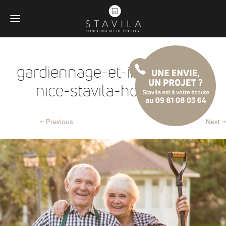
gardiennage-et-intendance-
nice-stavila-home@2x
← Previous
Next →
Obligatoires
Ces scripts