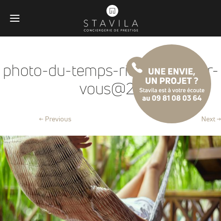
photo-du-temps-rien-que-pour-
vous@2x
← Previous
Next →
Obligatoires
Ces scripts