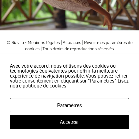
sont
nécessaires
pour pouvoir
naviguer sur
notre site
internet pour
permettre
notamment
© Stavila -
Mentions légales
|
Actualités
|
Revoir mes paramètres de
d'avoir accès à
cookies
| Tous droits de reproductions réservés
la
cartographie
de notre
Avec votre accord, nous utilisons des cookies ou
technologies équivalentes pour offrir la meilleure
localisation
expérience de navigation possible. Vous pouvez retirer
qu'aux
votre consentement en cliquant sur "Paramètres".
Lisez
fonctionnalités
notre politique de cookies
de mise en
relation pour
nous
contacter.
Paramètres
Accepter
Statistiques
Nous
utilisons