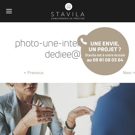
photo-une-interlocutrice-
dediee@2x
← Previous
Next →
Obligatoires
Ces scripts