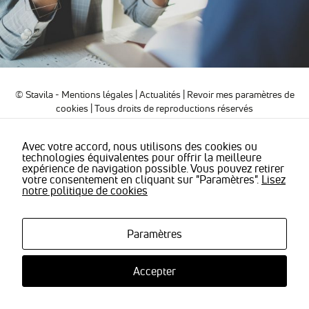
sont
nécessaires
pour pouvoir
naviguer sur
notre site
internet pour
permettre
notamment
© Stavila -
Mentions légales
|
Actualités
|
Revoir mes paramètres de
d'avoir accès à
cookies
| Tous droits de reproductions réservés
la
cartographie
de notre
Avec votre accord, nous utilisons des cookies ou
technologies équivalentes pour offrir la meilleure
localisation
expérience de navigation possible. Vous pouvez retirer
qu'aux
votre consentement en cliquant sur "Paramètres".
Lisez
fonctionnalités
notre politique de cookies
de mise en
relation pour
nous
contacter.
Paramètres
Accepter
Statistiques
Nous
utilisons