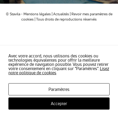
sont
nécessaires
pour pouvoir
© Stavila -
Mentions légales
|
Actualités
|
Revoir mes paramètres de
naviguer sur
cookies
| Tous droits de reproductions réservés
notre site
internet pour
permettre
notamment
d'avoir accès à
la
cartographie
de notre
Avec votre accord, nous utilisons des cookies ou
technologies équivalentes pour offrir la meilleure
localisation
expérience de navigation possible. Vous pouvez retirer
qu'aux
votre consentement en cliquant sur "Paramètres".
Lisez
fonctionnalités
notre politique de cookies
de mise en
relation pour
nous
contacter.
Paramètres
Accepter
Statistiques
Nous
utilisons