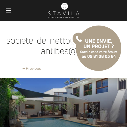
societe-de-nettoyage-stavila-
antibes@2x
← Previous
Obligatoires
Ces scripts