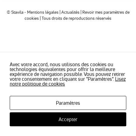
sont
nécessaires
© Stavila -
Mentions légales
|
Actualités
|
Revoir mes paramètres de
pour pouvoir
cookies
| Tous droits de reproductions réservés
naviguer sur
notre site
internet pour
permettre
notamment
d'avoir accès à
la
cartographie
de notre
Avec votre accord, nous utilisons des cookies ou
technologies équivalentes pour offrir la meilleure
localisation
expérience de navigation possible. Vous pouvez retirer
qu'aux
votre consentement en cliquant sur "Paramètres".
Lisez
fonctionnalités
notre politique de cookies
de mise en
relation pour
nous
contacter.
Paramètres
Accepter
Statistiques
Nous
utilisons