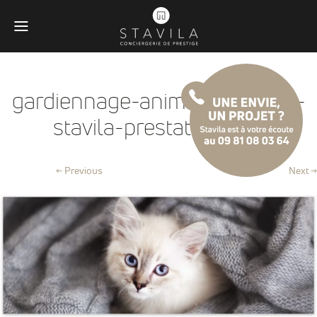
gardiennage-animaux-antibes-
stavila-prestation@2x
← Previous
Next →
Obligatoires
Ces scripts