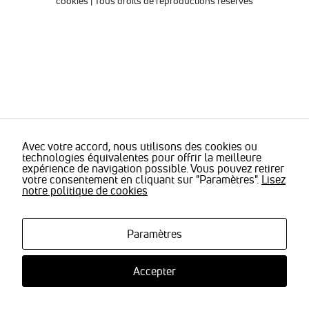
cookies
| Tous droits de reproductions réservés
sont
nécessaires
pour pouvoir
naviguer sur
notre site
internet pour
permettre
notamment
d'avoir accès à
la
cartographie
de notre
Avec votre accord, nous utilisons des cookies ou
technologies équivalentes pour offrir la meilleure
localisation
expérience de navigation possible. Vous pouvez retirer
qu'aux
votre consentement en cliquant sur "Paramètres".
Lisez
fonctionnalités
notre politique de cookies
de mise en
relation pour
nous
contacter.
Paramètres
Accepter
Statistiques
Nous
utilisons