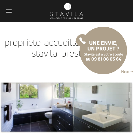
propriete-accueillante-antibes-
stavila-prestation
Next →
Obligatoires
Ces scripts