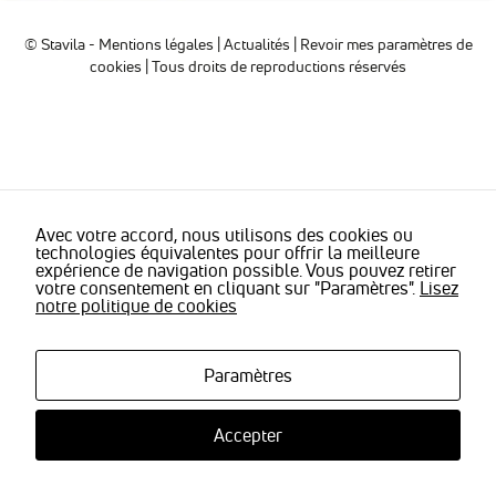
sont
nécessaires
© Stavila -
Mentions légales
|
Actualités
|
Revoir mes paramètres de
pour pouvoir
cookies
| Tous droits de reproductions réservés
naviguer sur
notre site
internet pour
permettre
notamment
d'avoir accès à
la
cartographie
de notre
Avec votre accord, nous utilisons des cookies ou
technologies équivalentes pour offrir la meilleure
localisation
expérience de navigation possible. Vous pouvez retirer
qu'aux
votre consentement en cliquant sur "Paramètres".
Lisez
fonctionnalités
notre politique de cookies
de mise en
relation pour
nous
contacter.
Paramètres
Accepter
Statistiques
Nous
utilisons