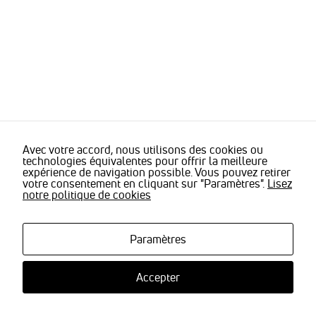
sont
nécessaires
pour pouvoir
naviguer sur
notre site
internet pour
permettre
notamment
d'avoir accès à
la
cartographie
de notre
Avec votre accord, nous utilisons des cookies ou
technologies équivalentes pour offrir la meilleure
localisation
expérience de navigation possible. Vous pouvez retirer
qu'aux
votre consentement en cliquant sur "Paramètres".
Lisez
fonctionnalités
notre politique de cookies
de mise en
relation pour
nous
contacter.
Paramètres
Accepter
Statistiques
Nous
utilisons