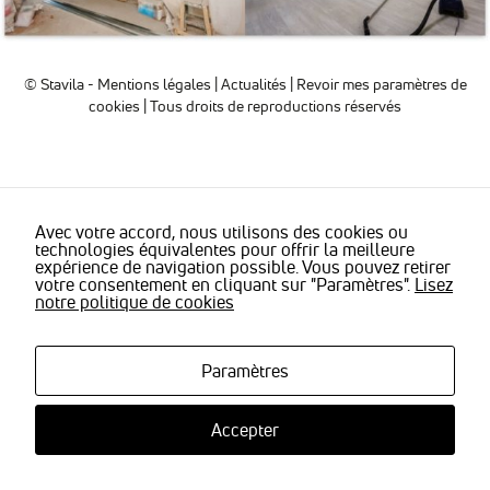
sont
nécessaires
pour pouvoir
naviguer sur
© Stavila -
Mentions légales
|
Actualités
|
Revoir mes paramètres de
notre site
cookies
| Tous droits de reproductions réservés
internet pour
permettre
notamment
d'avoir accès à
la
cartographie
de notre
Avec votre accord, nous utilisons des cookies ou
technologies équivalentes pour offrir la meilleure
localisation
expérience de navigation possible. Vous pouvez retirer
qu'aux
votre consentement en cliquant sur "Paramètres".
Lisez
fonctionnalités
notre politique de cookies
de mise en
relation pour
nous
contacter.
Paramètres
Accepter
Statistiques
Nous
utilisons