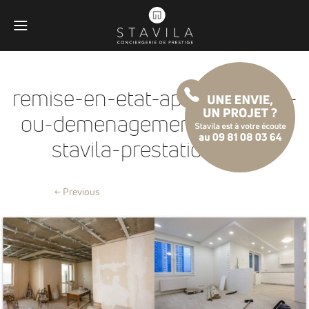
remise-en-etat-apres-travaux-
ou-demenagement-menton-
stavila-prestation@2x
← Previous
Obligatoires
Ces scripts