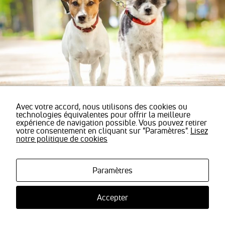
sont
nécessaires
pour pouvoir
naviguer sur
notre site
internet pour
permettre
notamment
d'avoir accès à
la
cartographie
de notre
Avec votre accord, nous utilisons des cookies ou
technologies équivalentes pour offrir la meilleure
localisation
expérience de navigation possible. Vous pouvez retirer
qu'aux
votre consentement en cliquant sur "Paramètres".
Lisez
fonctionnalités
notre politique de cookies
de mise en
relation pour
© Stavila -
Mentions légales
|
Actualités
|
Revoir mes paramètres de
nous
cookies
| Tous droits de reproductions réservés
contacter.
Paramètres
Accepter
Statistiques
Nous
utilisons