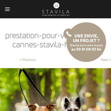
prestation-pour-vos-animaux-
cannes-stavila-home@2x
← Previous
Next →
Obligatoires
Ces scripts