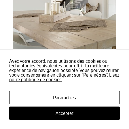
sont
nécessaires
pour pouvoir
naviguer sur
notre site
internet pour
permettre
notamment
d'avoir accès à
la
cartographie
de notre
Avec votre accord, nous utilisons des cookies ou
© Stavila -
technologies équivalentes pour offrir la meilleure
Mentions légales
|
Actualités
|
Revoir mes paramètres de
localisation
expérience de navigation possible. Vous pouvez retirer
qu'aux
cookies
| Tous droits de reproductions réservés
votre consentement en cliquant sur "Paramètres".
Lisez
fonctionnalités
notre politique de cookies
de mise en
relation pour
nous
contacter.
Paramètres
Accepter
Statistiques
Nous
utilisons