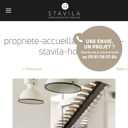
propriete-accueillante-cannes-
stavila-home
← Previous
Next →
Obligatoires
Ces scripts