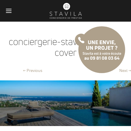
conciergerie-stavila-cannes-
cover
← Previous
Next →
Obligatoires
Ces scripts