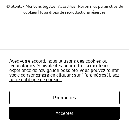
sont
© Stavila -
Mentions légales
|
Actualités
|
Revoir mes paramètres de
nécessaires
cookies
| Tous droits de reproductions réservés
pour pouvoir
naviguer sur
notre site
internet pour
permettre
notamment
d'avoir accès à
la
cartographie
de notre
Avec votre accord, nous utilisons des cookies ou
technologies équivalentes pour offrir la meilleure
localisation
expérience de navigation possible. Vous pouvez retirer
qu'aux
votre consentement en cliquant sur "Paramètres".
Lisez
fonctionnalités
notre politique de cookies
de mise en
relation pour
nous
contacter.
Paramètres
Accepter
Statistiques
Nous
utilisons