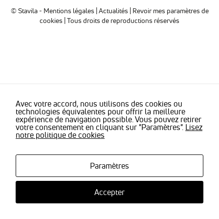
sont
© Stavila -
Mentions légales
|
Actualités
|
Revoir mes paramètres de
nécessaires
cookies
| Tous droits de reproductions réservés
pour pouvoir
naviguer sur
notre site
internet pour
permettre
notamment
d'avoir accès à
la
cartographie
de notre
Avec votre accord, nous utilisons des cookies ou
technologies équivalentes pour offrir la meilleure
localisation
expérience de navigation possible. Vous pouvez retirer
qu'aux
votre consentement en cliquant sur "Paramètres".
Lisez
fonctionnalités
notre politique de cookies
de mise en
relation pour
nous
contacter.
Paramètres
Accepter
Statistiques
Nous
utilisons