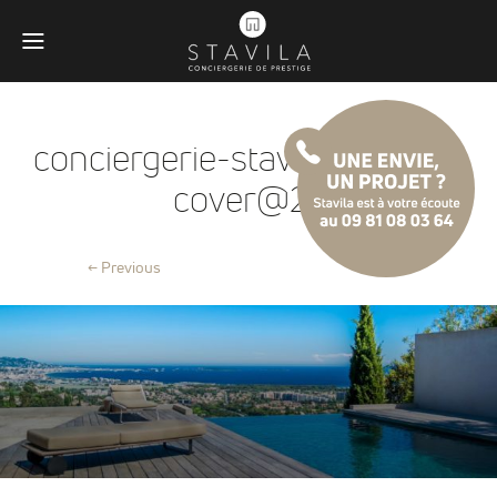
conciergerie-stavila-cannes-
cover@2x
← Previous
Obligatoires
Ces scripts