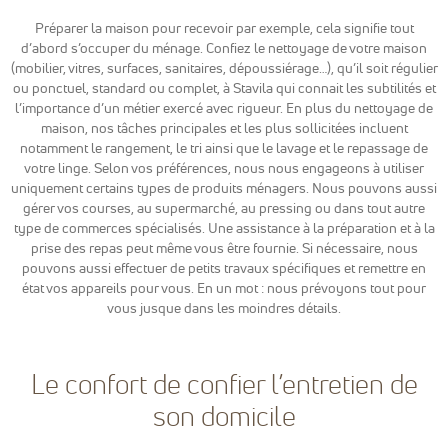
Google
Analytics
Préparer la maison pour recevoir par exemple, cela signifie tout
pour
d’abord s’occuper du ménage. Confiez le nettoyage de votre maison
mesurer
(mobilier, vitres, surfaces, sanitaires, dépoussiérage…), qu’il soit régulier
l'audience de
ou ponctuel, standard ou complet, à Stavila qui connait les subtilités et
notre site
l’importance d’un métier exercé avec rigueur. En plus du nettoyage de
internet. Ces
maison, nos tâches principales et les plus sollicitées incluent
cookies
notamment le rangement, le tri ainsi que le lavage et le repassage de
recueillent
votre linge. Selon vos préférences, nous nous engageons à utiliser
des données
anonymes
uniquement certains types de produits ménagers. Nous pouvons aussi
afin
gérer vos courses, au supermarché, au pressing ou dans tout autre
d'analyser
type de commerces spécialisés. Une assistance à la préparation et à la
comment les
prise des repas peut même vous être fournie. Si nécessaire, nous
visiteurs
pouvons aussi effectuer de petits travaux spécifiques et remettre en
utilisent
état vos appareils pour vous. En un mot : nous prévoyons tout pour
notre site et
vous jusque dans les moindres détails.
interagissent
dessus.
Le confort de confier l’entretien de
Experience
son domicile
Nous utilisons
Google