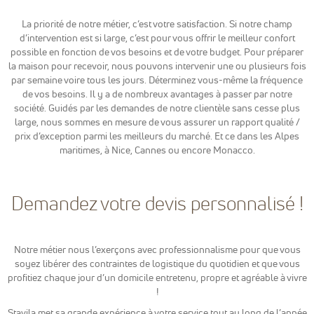
reCaptcha
pour la lutte
La priorité de notre métier, c’est votre satisfaction. Si notre champ
anti-spam en
d’intervention est si large, c’est pour vous offrir le meilleur confort
renforçant la
possible en fonction de vos besoins et de votre budget. Pour préparer
sécurité sur
la maison pour recevoir, nous pouvons intervenir une ou plusieurs fois
notre
formulaire de
par semaine voire tous les jours. Déterminez vous-même la fréquence
contact et
de vos besoins. Il y a de nombreux avantages à passer par notre
éviter ainsi le
société. Guidés par les demandes de notre clientèle sans cesse plus
détournement
large, nous sommes en mesure de vous assurer un rapport qualité /
de notre
prix d’exception parmi les meilleurs du marché. Et ce dans les Alpes
formulaire.
maritimes, à Nice, Cannes ou encore Monacco.
Marketing
Demandez votre devis personnalisé !
Afin de
pouvoir
personnaliser
des publicités
Notre métier nous l’exerçons avec professionnalisme pour que vous
en fonction
soyez libérer des contraintes de logistique du quotidien et que vous
des contenus
vu sur notre
profitiez chaque jour d’un domicile entretenu, propre et agréable à vivre
site ou des
!
sites ayant la
Stavila met sa grande expérience à votre service tout au long de l’année