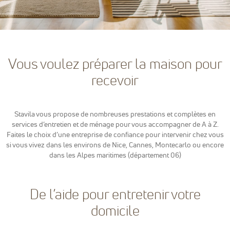
sont
nécessaires
pour pouvoir
naviguer sur
notre site
internet pour
Vous voulez préparer la maison pour
permettre
notamment
recevoir
d'avoir accès à
la
cartographie
de notre
Stavila vous propose de nombreuses prestations et complètes en
localisation
services d’entretien et de ménage pour vous accompagner de A à Z.
qu'aux
Faites le choix d’une entreprise de confiance pour intervenir chez vous
fonctionnalités
de mise en
si vous vivez dans les environs de Nice, Cannes, Montecarlo ou encore
relation pour
dans les Alpes maritimes (département 06)
nous
contacter.
De l’aide pour entretenir votre
Statistiques
domicile
Nous
utilisons