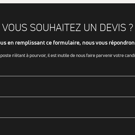
pouvoir
personnaliser
des publicités
en fonction
VOUS SOUHAITEZ UN DEVIS ?
des contenus
vu sur notre
site ou des
us en remplissant ce formulaire, nous vous répondro
sites ayant la
même
thématique
poste n’étant à pourvoir, il est inutile de nous faire parvenir votre cand
(annonces
sponsorisés
en fonction
des
recherches,
bannières sur
sites
partenaires
de Google),
nous
utilisons des
cookies et
autres