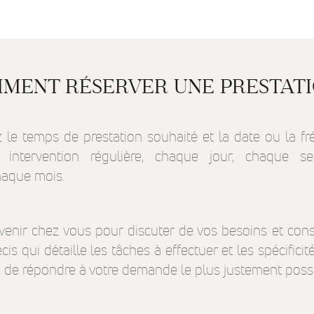
Experience
Nous
utilisons
Google
MENT RÉSERVER UNE PRESTATI
reCaptcha
pour la lutte
anti-spam en
renforçant la
 le temps de prestation souhaité et la date ou la f
sécurité sur
 intervention régulière, chaque jour, chaque s
notre
formulaire de
haque mois.
contact et
éviter ainsi le
détournement
de notre
enir chez vous pour discuter de vos besoins et const
formulaire.
is qui détaille les tâches à effectuer et les spécifici
n de répondre à votre demande le plus justement possi
Marketing
Afin de