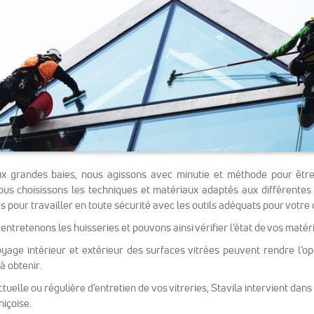
Nous
utilisons
Google
Analytics
pour
mesurer
l'audience
de notre site
internet. Ces
cookies
recueillent
des données
ux grandes baies, nous agissons avec minutie et méthode pour être 
anonymes
ous choisissons les techniques et matériaux adaptés aux différentes 
afin
 pour travailler en toute sécurité avec les outils adéquats pour votre 
d'analyser
comment les
 entretenons les huisseries et pouvons ainsi vérifier l’état de vos matér
visiteurs
oyage intérieur et extérieur des surfaces vitrées peuvent rendre l’o
utilisent
 à obtenir.
notre site et
interagissent
elle ou régulière d’entretien de vos vitreries, Stavila intervient dans
dessus.
niçoise.