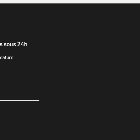
ns sous 24h
idature