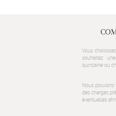
COM
Vous choisissez
souhaitez une
quinzaine ou c
Nous pouvons v
des charges préc
éventuelles afi