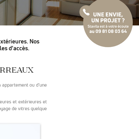
extérieures. Nos
iles d’accès.
arreaux
’un appartement ou d’une
ieures et extérieures et
oyage de vitres quelque