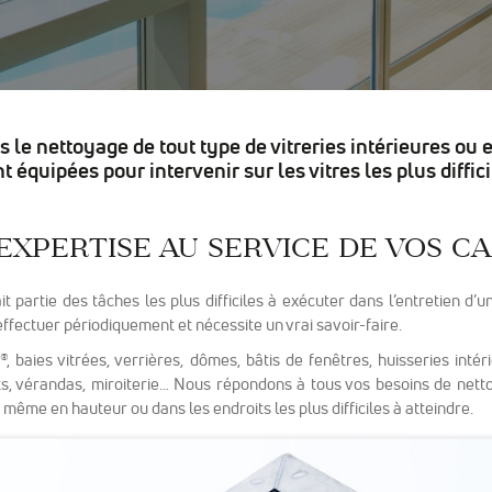
sont
nécessaires
pour pouvoir
naviguer sur
notre site
internet pour
 le nettoyage de tout type de vitreries intérieures ou 
permettre
 équipées pour intervenir sur les vitres les plus diffic
notamment
d'avoir accès à
la
expertise au service de vos c
cartographie
de notre
localisation
fait partie des tâches les plus difficiles à exécuter dans l’entretien d
qu'aux
’effectuer périodiquement et nécessite un vrai savoir-faire.
fonctionnalités
de mise en
 ®, baies vitrées, verrières, dômes, bâtis de fenêtres, huisseries intér
relation pour
ants, vérandas, miroiterie… Nous répondons à tous vos besoins de nett
nous
s, même en hauteur ou dans les endroits les plus difficiles à atteindre.
contacter.
Statistiques