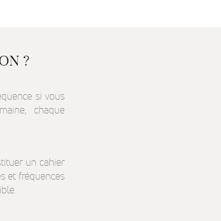
ON ?
réquence si vous
emaine, chaque
ituer un cahier
tés et fréquences
ble.