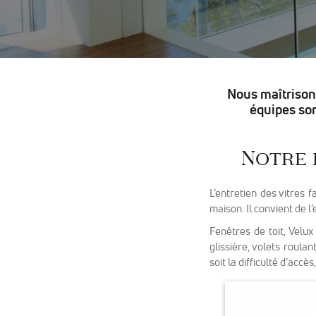
Nous maîtrisons
équipes sont
Notre 
L’entretien des vitres 
maison. Il convient de l
Fenêtres de toit, Velux
glissière, volets roul
soit la difficulté d’accè