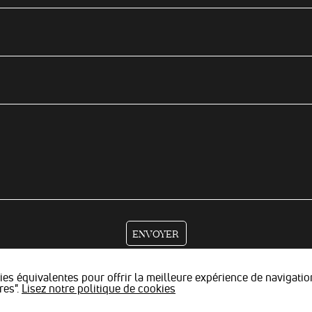
données via
nos
partenaires
Google Ads et
Facebook
Ads.
es équivalentes pour offrir la meilleure expérience de navigatio
res".
Lisez notre politique de cookies
égales
|
Actualités
|
Revoir mes paramètres de cookies
| Tous droits de