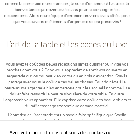
reCaptcha
comme la continuité d’une tradition , la suite d’un amour à l’autre et la
pour la lutte
bienveillance qui traversera les ans pour accompagner les
anti-spam en
descendants. Alors notre équipe d’entretien œuvrera à vos côtés, pour
renforçant la
que vos couverts et éléments d’argenterie soient préservés !
sécurité sur
notre
formulaire de
contact et
L’art de la table et les codes du luxe
éviter ainsi le
détournement
de notre
formulaire.
Vous avez le goût des belles réceptions aimez cuisiner ou inviter vos
proches chez vous ? Donc vous appréciez de sortir vos couverts en
argenterie ou vos couteaux en corne ou en bois d’exception. Stavila
Marketing
partage avec vous le goût de ces belles choses. Tout doit être à la
Afin de
hauteur une argenterie bien entretenue pour les accueillir comme il se
pouvoir
doit et faire ressortir la beauté singulière de votre table. En outre,
personnaliser
l’argenterie vous appartient. Elle exprime votre goût des beaux objets et
des publicités
du raffinement gastronomique comme matériel.
en fonction
des contenus
L’entretien de l’argenterie est un savoir-faire spécifique que Stavila
vu sur notre
propose dans ses métiers de la conciergerie. Nous intervenons dans
site ou des
les meilleurs délais et n’utilisons que des produits non agressifs et
sites ayant la
Avec votre accord, nous utilisons des cookies ou
préconisés pour l’argent. De plus vous pourrez attendre de nous la