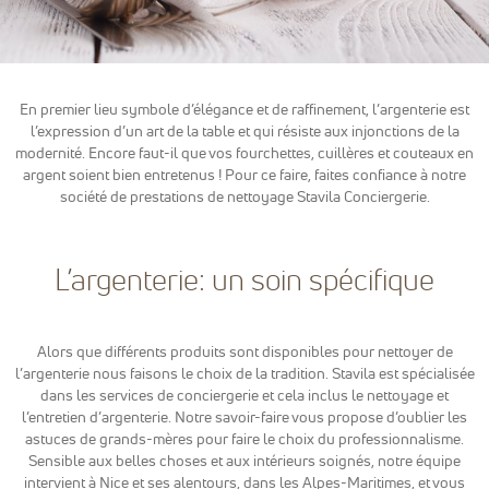
sont
nécessaires
pour pouvoir
naviguer sur
notre site
En premier lieu symbole d’élégance et de raffinement, l’argenterie est
internet pour
permettre
l’expression d’un art de la table et qui résiste aux injonctions de la
notamment
modernité. Encore faut-il que vos fourchettes, cuillères et couteaux en
d'avoir accès à
argent soient bien entretenus ! Pour ce faire, faites confiance à notre
la
société de prestations de nettoyage Stavila Conciergerie.
cartographie
de notre
localisation
qu'aux
L’argenterie: un soin spécifique
fonctionnalités
de mise en
relation pour
nous
Alors que différents produits sont disponibles pour nettoyer de
contacter.
l’argenterie nous faisons le choix de la tradition. Stavila est spécialisée
dans les services de conciergerie et cela inclus le nettoyage et
l’entretien d’argenterie. Notre savoir-faire vous propose d’oublier les
Statistiques
astuces de grands-mères pour faire le choix du professionnalisme.
Nous
Sensible aux belles choses et aux intérieurs soignés, notre équipe
utilisons
intervient à Nice et ses alentours, dans les Alpes-Maritimes, et vous