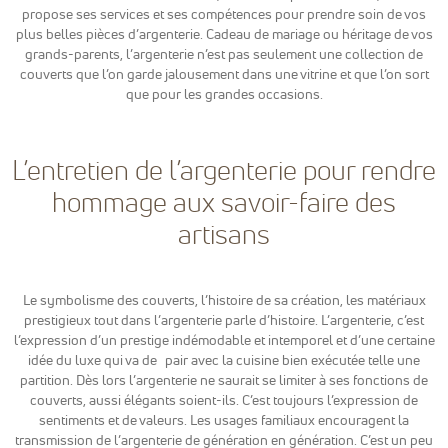
Google
propose ses services et ses compétences pour prendre soin de vos
Analytics
plus belles pièces d’argenterie. Cadeau de mariage ou héritage de vos
pour
grands-parents, l’argenterie n’est pas seulement une collection de
mesurer
couverts que l’on garde jalousement dans une vitrine et que l’on sort
l'audience de
que pour les grandes occasions.
notre site
internet. Ces
cookies
recueillent
L’entretien de l’argenterie pour rendre
des données
anonymes
hommage aux savoir-faire des
afin
d'analyser
artisans
comment les
visiteurs
utilisent
notre site et
Le symbolisme des couverts, l’histoire de sa création, les matériaux
interagissent
prestigieux tout dans l’argenterie parle d’histoire. L’argenterie, c’est
dessus.
l’expression d’un prestige indémodable et intemporel et d’une certaine
idée du luxe qui va de pair avec la cuisine bien exécutée telle une
partition. Dès lors l’argenterie ne saurait se limiter à ses fonctions de
Experience
couverts, aussi élégants soient-ils. C’est toujours l’expression de
Nous utilisons
sentiments et de valeurs. Les usages familiaux encouragent la
Google
transmission de l’argenterie de génération en génération. C’est un peu