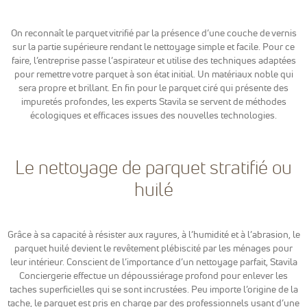
Google
Analytics
pour
On reconnaît le parquet vitrifié par la présence d’une couche de vernis
mesurer
sur la partie supérieure rendant le nettoyage simple et facile. Pour ce
l'audience de
faire, l’entreprise passe l’aspirateur et utilise des techniques adaptées
notre site
pour remettre votre parquet à son état initial. Un matériaux noble qui
internet. Ces
sera propre et brillant. En fin pour le parquet ciré qui présente des
cookies
impuretés profondes, les experts Stavila se servent de méthodes
recueillent
écologiques et efficaces issues des nouvelles technologies.
des données
anonymes
afin
d'analyser
Le nettoyage de parquet stratifié ou
comment les
visiteurs
huilé
utilisent
notre site et
interagissent
dessus.
Grâce à sa capacité à résister aux rayures, à l’humidité et à l’abrasion, le
parquet huilé devient le revêtement plébiscité par les ménages pour
leur intérieur. Conscient de l’importance d’un nettoyage parfait, Stavila
Experience
Conciergerie effectue un dépoussiérage profond pour enlever les
Nous utilisons
taches superficielles qui se sont incrustées. Peu importe l’origine de la
Google
tache, le parquet est pris en charge par des professionnels usant d’une