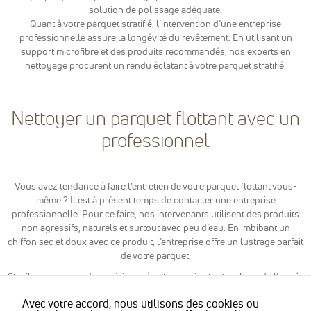
reCaptcha
solution de polissage adéquate.
pour la lutte
Quant à votre parquet stratifié, l’intervention d’une entreprise
anti-spam en
professionnelle assure la longévité du revêtement. En utilisant un
renforçant la
support microfibre et des produits recommandés, nos experts en
sécurité sur
nettoyage procurent un rendu éclatant à votre parquet stratifié.
notre
formulaire de
contact et
éviter ainsi le
Nettoyer un parquet flottant avec un
détournement
de notre
professionnel
formulaire.
Vous avez tendance à faire l’entretien de votre parquet flottant vous-
Marketing
Afin de
même ? Il est à présent temps de contacter une entreprise
pouvoir
professionnelle. Pour ce faire, nos intervenants utilisent des produits
personnaliser
non agressifs, naturels et surtout avec peu d’eau. En imbibant un
des publicités
chiffon sec et doux avec ce produit, l’entreprise offre un lustrage parfait
en fonction
de votre parquet.
des contenus
vu sur notre
Stavila met sa grande expérience à votre service tout au long de l’année
site ou des
pour ses services de ménage ou d’entretien spécifique dans le
sites ayant la
Avec votre accord, nous utilisons des cookies ou
département des Alpes-Maritimes(département 06), Monaco, Nice,