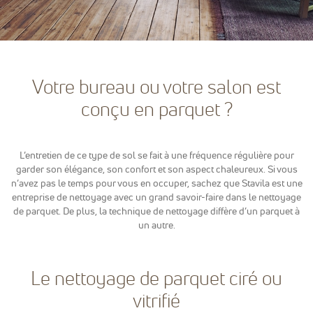
sont
nécessaires
pour pouvoir
naviguer sur
notre site
internet pour
Votre bureau ou votre salon est
permettre
notamment
conçu en parquet ?
d'avoir accès à
la
cartographie
de notre
L’entretien de ce type de sol se fait à une fréquence régulière pour
localisation
garder son élégance, son confort et son aspect chaleureux. Si vous
qu'aux
n’avez pas le temps pour vous en occuper, sachez que Stavila est une
fonctionnalités
de mise en
entreprise de nettoyage avec un grand savoir-faire dans le nettoyage
relation pour
de parquet. De plus, la technique de nettoyage diffère d’un parquet à
nous
un autre.
contacter.
Le nettoyage de parquet ciré ou
Statistiques
Nous
vitrifié
utilisons