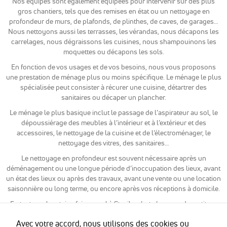
Nos équipes sont également équipées pour intervenir sur des plus
Google
gros chantiers, tels que des remises en état ou un nettoyage en
Analytics
profondeur de murs, de plafonds, de plinthes, de caves, de garages…
pour
mesurer
Nous nettoyons aussi les terrasses, les vérandas, nous décapons les
l'audience de
carrelages, nous dégraissons les cuisines, nous shampouinons les
notre site
moquettes ou décapons les sols.
internet. Ces
En fonction de vos usages et de vos besoins, nous vous proposons
cookies
recueillent
une prestation de ménage plus ou moins spécifique. Le ménage le plus
des données
spécialisée peut consister à récurer une cuisine, détartrer des
anonymes
sanitaires ou décaper un plancher.
afin
Le ménage le plus basique inclut le passage de l’aspirateur au sol, le
d'analyser
comment les
dépoussiérage des meubles à l’intérieur et à l’extérieur et des
visiteurs
accessoires, le nettoyage de la cuisine et de l’électroménager, le
utilisent
nettoyage des vitres, des sanitaires…
notre site et
Le nettoyage en profondeur est souvent nécessaire après un
interagissent
dessus.
déménagement ou une longue période d’inoccupation des lieux, avant
un état des lieux ou après des travaux, avant une vente ou une location
saisonnière ou long terme, ou encore après vos réceptions à domicile.
Experience
En tant que locataire, faire appel à Stavila, c’est s’assurer de restituer
Nous utilisons
son logement en bon état. En tant que propriétaire, il vous sera plus
Google
Avec votre accord, nous utilisons des cookies ou
simple de trouver un locataire ou un acheteur si vous lui montrer un