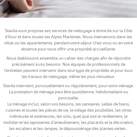
sont
nécessaires
pour pouvoir
naviguer sur
notre site
Stavila vous propose ses services de nettoyage à domicile sur la Côte
internet pour
permettre
d’Azur et dans toutes les Alpes Maritimes. Nous intervenons dans les
notamment
villas ou les appartements, pendant votre séjour chez vous ou en votre
d'avoir accès à
absence pour vous offrir une propriété accueillante.
la
Nous établissons ensemble un cahier des charges afin de répondre
cartographie
de notre
précisément à vos besoins. Nos équipes de professionnels de
localisation
l’entretien peuvent intervenir dans tout type de propriétés et pour tous
qu'aux
les travaux de nettoyage, même les plus minutieux.
fonctionnalités
Stavila intervient, ponctuellement ou régulièrement, pour votre ménage.
de mise en
relation pour
La prestation de ménage peut être quotidienne, hebdomadaire ou
nous
ponctuelle.
contacter.
Le ménage inclut, selon vos besoins, les sanitaires, salles de bains,
cuisines et toutes les pièces de vie, le vidage des poubelles, les vitres
intérieures et extérieures, les sols, quel que soit le revêtement, le
mobilier et les tapisseries d’ameublement, les placards et la décoration,
Statistiques
Nous
les escaliers et les rampes, le dépoussiérage des plantes vertes…
utilisons