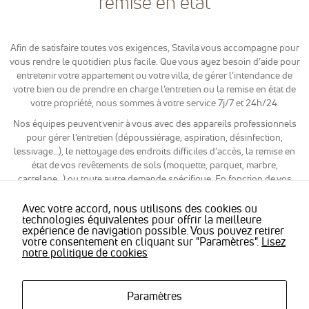
remise en état
reCaptcha
pour la lutte
anti-spam en
renforçant la
Afin de satisfaire toutes vos exigences, Stavila vous accompagne pour
sécurité sur
vous rendre le quotidien plus facile. Que vous ayez besoin d’aide pour
notre
entretenir votre appartement ou votre villa, de gérer l’intendance de
formulaire de
votre bien ou de prendre en charge l’entretien ou la remise en état de
contact et
éviter ainsi le
votre propriété, nous sommes à votre service 7j/7 et 24h/24.
détournement
Nos équipes peuvent venir à vous avec des appareils professionnels
de notre
pour gérer l’entretien (dépoussiérage, aspiration, désinfection,
formulaire.
lessivage…), le nettoyage des endroits difficiles d’accès, la remise en
état de vos revêtements de sols (moquette, parquet, marbre,
carrelage…) ou toute autre demande spécifique. En fonction de vos
Marketing
besoins, nous mettons du personnel qualifié à votre disposition et
Afin de
prenons en charge l’évacuation des déchets éventuels.
Avec votre accord, nous utilisons des cookies ou
pouvoir
technologies équivalentes pour offrir la meilleure
personnaliser
expérience de navigation possible. Vous pouvez retirer
des publicités
votre consentement en cliquant sur "Paramètres".
Lisez
←
Services de ménage en
Gestion locative : Relouer en
en fonction
notre politique de cookies
des contenus
entreprise
sérénité
→
vu sur notre
RETOUR
site ou des
Paramètres
sites ayant la