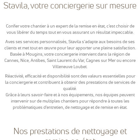
Google
Stavila, votre conciergerie sur mesure
Analytics
pour
mesurer
l'audience de
Confier votre chantier à un expert de la remise en état, c’est choisir de
notre site
vous libérer du temps tout en vous assurant un résultat impeccable.
internet. Ces
Aves ses services personnalisés, Stavila s’adapte aux besoins de ses
cookies
recueillent
clients et met tout en œuvre pour leur apporter une pleine satisfaction.
des données
Basée à Mougins, votre conciergerie intervient dans la région de
anonymes
Cannes, Nice, Antibes, Saint Laurent du Var, Cagnes sur Mer ou encore
afin
Villeneuve Loubet.
d'analyser
comment les
Réactivité, efficacité et disponibilité sont des valeurs essentielles pour
visiteurs
la conciergerie et contribuent à obtenir des prestations de services de
utilisent
qualité.
notre site et
Grâce à leurs savoir-faire et à nos équipements, nos équipes peuvent
interagissent
intervenir sur de multiples chantiers pour répondre à toutes les
dessus.
problématiques d’entretien, de nettoyage et de remise en état.
Experience
Nos prestations de nettoyage et
Nous utilisons
Google