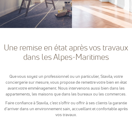
sont
nécessaires
pour pouvoir
naviguer sur
notre site
internet pour
permettre
notamment
Une remise en état après vos travaux
d'avoir accès à
la
dans les Alpes-Maritimes
cartographie
de notre
localisation
qu'aux
Que vous soyez un professionnel ou un particulier, Stavila, votre
fonctionnalités
conciergerie sur mesure, vous propose de remettre votre bien en état
de mise en
relation pour
avant votre emménagement. Nous intervenons aussi bien dans les
nous
appartements, les maisons que dans les bureaux ou les commerces.
contacter.
Faire confiance à Stavila, c’est s’offrir ou offrir à ses clients la garantie
d’arriver dans un environnement sain, accueillant et confortable après
vos travaux.
Statistiques
Nous
utilisons