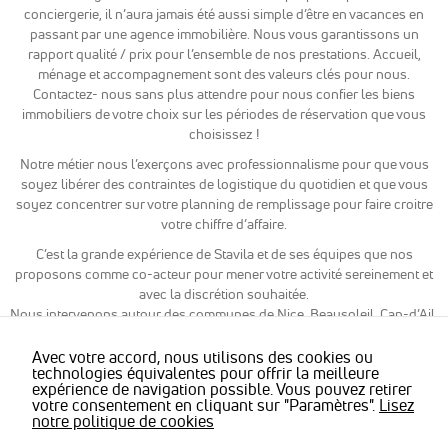
même
conciergerie, il n’aura jamais été aussi simple d’être en vacances en
thématique
passant par une agence immobilière. Nous vous garantissons un
(annonces
rapport qualité / prix pour l’ensemble de nos prestations. Accueil,
sponsorisés
en fonction
ménage et accompagnement sont des valeurs clés pour nous.
des
Contactez- nous sans plus attendre pour nous confier les biens
recherches,
immobiliers de votre choix sur les périodes de réservation que vous
bannières
choisissez !
sur sites
partenaires
Notre métier nous l’exerçons avec professionnalisme pour que vous
de Google),
soyez libérer des contraintes de logistique du quotidien et que vous
nous
soyez concentrer sur votre planning de remplissage pour faire croitre
utilisons des
votre chiffre d’affaire.
cookies et
autres
C’est la grande expérience de Stavila et de ses équipes que nos
données via
proposons comme co-acteur pour mener votre activité sereinement et
nos
avec la discrétion souhaitée.
partenaires
Nous intervenons autour des communes de Nice, Beausoleil, Cap-d’Ail,
Google Ads et
Roquebrune-Cap-Martin, Eze, Villefranche-sur-Mer, Beaulieu-sur-Mer,
Facebook
Saint-Jean-Cap-Ferrat et même sur Monaco et Monte-Carlo.
Avec votre accord, nous utilisons des cookies ou
Ads.
technologies équivalentes pour offrir la meilleure
expérience de navigation possible. Vous pouvez retirer
votre consentement en cliquant sur "Paramètres".
Lisez
←
Ménage de fin de chantier avant
Nettoyage fin de chantier : 4
notre politique de cookies
livraison d’un bien !
conseils pour ne rien oublier !
→