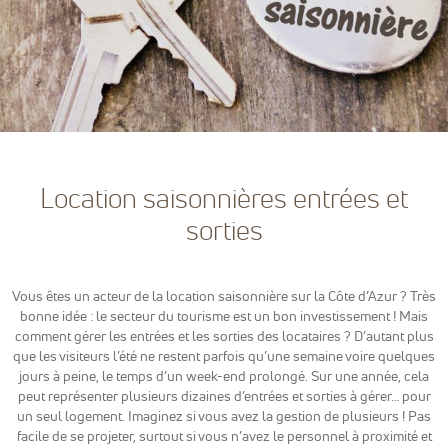
sont
nécessaires
pour pouvoir
naviguer sur
notre site
internet pour
permettre
notamment
d'avoir accès à
la
Location saisonnières entrées et
cartographie
de notre
sorties
localisation
qu'aux
fonctionnalités
de mise en
Vous êtes un acteur de la location saisonnière sur la Côte d’Azur ? Très
relation pour
bonne idée : le secteur du tourisme est un bon investissement ! Mais
nous
contacter.
comment gérer les entrées et les sorties des locataires ? D’autant plus
que les visiteurs l’été ne restent parfois qu’une semaine voire quelques
jours à peine, le temps d’un week-end prolongé. Sur une année, cela
peut représenter plusieurs dizaines d’entrées et sorties à gérer… pour
Statistiques
un seul logement. Imaginez si vous avez la gestion de plusieurs ! Pas
Nous
facile de se projeter, surtout si vous n’avez le personnel à proximité et
utilisons