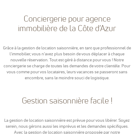
reCaptcha
pour la lutte
anti-spam en
Conciergerie pour agence
renforçant la
sécurité sur
immobilière de la Côte d’Azur
notre
formulaire de
contact et
éviter ainsi le
Grâce à la gestion de location saisonnière, en tant que professionnel de
détournement
l’immobilier, vous n’avez plus besoin de vous déplacer à chaque
de notre
nouvelle réservation. Tout est géré à distance pour vous ! Notre
formulaire.
conciergerie se charge de toutes les demandes de votre clientèle. Pour
vous comme pour vos locataires, leurs vacances se passeront sans
encombre, sans le moindre souci de logistique.
Marketing
Afin de
pouvoir
personnaliser
Gestion saisonnière facile !
des publicités
en fonction
des contenus
vu sur notre
La gestion de location saisonnière est prévue pour vous libérer. Soyez
site ou des
serein, nous gérons aussi les imprévus et les demandes spécifiques.
sites ayant la
Avec la gestion de location saisonnière proposée par notre