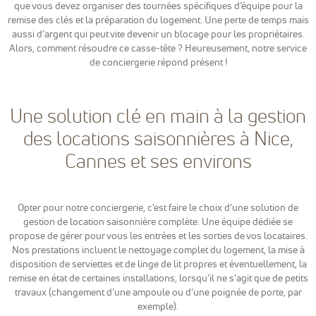
Google
que vous devez organiser des tournées spécifiques d’équipe pour la
Analytics
remise des clés et la préparation du logement. Une perte de temps mais
pour
aussi d’argent qui peut vite devenir un blocage pour les propriétaires.
mesurer
Alors, comment résoudre ce casse-tête ? Heureusement, notre service
l'audience de
de conciergerie répond présent !
notre site
internet. Ces
cookies
recueillent
Une solution clé en main à la gestion
des données
des locations saisonnières à Nice,
anonymes
afin
Cannes et ses environs
d'analyser
comment les
visiteurs
utilisent
Opter pour notre conciergerie, c’est faire le choix d’une solution de
notre site et
interagissent
gestion de location saisonnière complète. Une équipe dédiée se
dessus.
propose de gérer pour vous les entrées et les sorties de vos locataires.
Nos prestations incluent le nettoyage complet du logement, la mise à
disposition de serviettes et de linge de lit propres et éventuellement, la
remise en état de certaines installations, lorsqu’il ne s’agit que de petits
Experience
travaux (changement d’une ampoule ou d’une poignée de porte, par
Nous utilisons
exemple).
Google